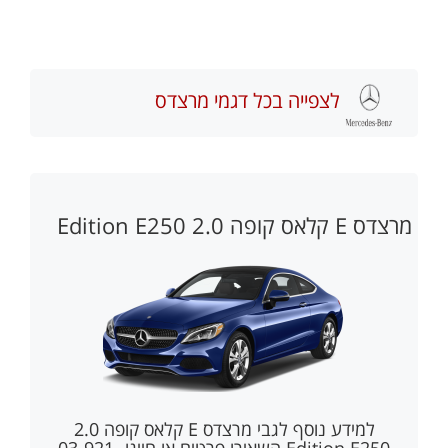
לצפייה בכל דגמי מרצדס
מרצדס E קלאס קופה 2.0 Edition E250
למידע נוסף לגבי
מרצדס E קלאס קופה 2.0
Edition E250
השאירו פרטים או חייגו 03-921-