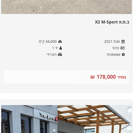
ב.מ.וו X2 M-Sport
שנת
2021
34,000
ק"מ
פרטי
יד
1
אוטומטית
היברידי
178,000
₪
מחיר