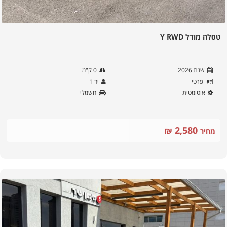
טסלה מודל Y RWD
שנת
2026
0
ק"מ
פרטי
יד
1
אוטומטית
חשמלי
2,580
₪
מחיר