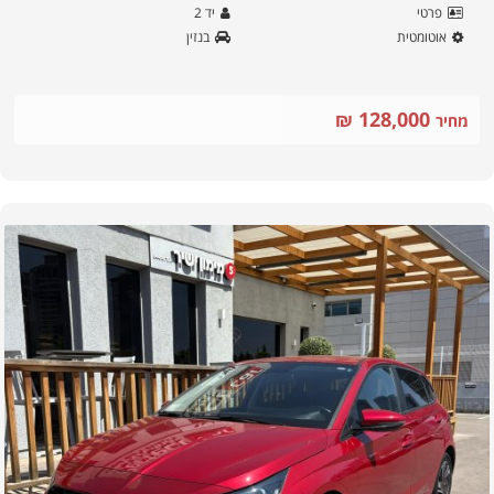
פרטי
יד
2
אוטומטית
בנזין
128,000
₪
מחיר