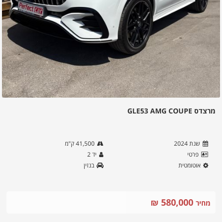
מרצדס GLE53 AMG COUPE
שנת
2024
41,500
ק"מ
פרטי
יד
2
אוטומטית
בנזין
580,000
₪
מחיר