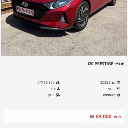
יונדאי i20 PRESTIGE
שנת
2023
50,800
ק"מ
פרטי
יד
1
אוטומטית
בנזין
88,000
₪
מחיר