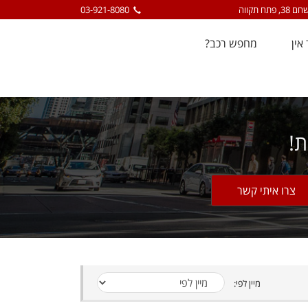
ם 38, פתח תקווה
03-921-8080
 אין
מחפש רכב?
ת!
מיין לפי: