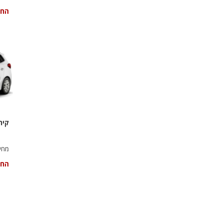
החל
קיה
מחיר
החל