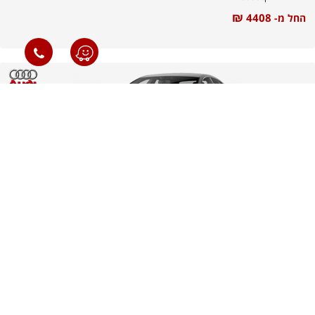
₪
4408
החל מ-
אאודי A7
₪
מחיר מחירון:
448900
₪
4489
החל מ-