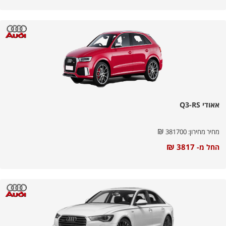
אאודי Q3-RS
₪
מחיר מחירון:
381700
₪
3817
החל מ-