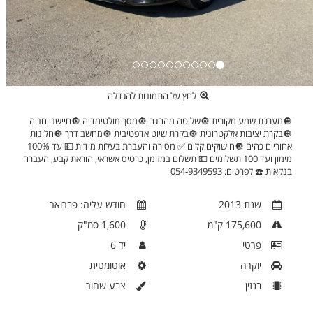
לחץ על התמונות להגדלה
🔘מערכת שמע מקורית 🔘שליטה מההגה 🔘מסך מולטימדיה 🔘חיישני חניה
🔘בקרת יציבות אלקטרונית 🔘בקרת שיוט אדפטיבית 🔘מחשב דרך 🔘חלונות
אחוריים כהים 🔘חישוקים קלים ✅ מסירה והעברת בעלות מידית 💵 עד 100%
מימון ועד 100 תשלומים 💵 תשלום במזומן, כרטיס אשראי, הוראת קבע, העברה
בנקאית ☎️ לפרטים: 054-9349593
שנת
2013
חודש עליה:
פברואר
175,600
ק"מ
1,600
סמ"ק
פרטי
יד
6
יוקרה
אוטומטית
בנזין
צבע
שחור